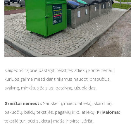
Statistika
Pusiau požeminių konteinerių ir varpelių išvežimo g
Namudinio kompostavimo konteineriai
Prekybininkams
Pavojingų atliekų tvarkymas
Įdomūs faktai apie atliekas
Pakelių pjovimo grafikas
Dažnai užduodami klausimai (D.U.K)
Padangų pridavimas
Namudinio kompostavimo konteineriai
Skolų išieškojimas
Tekstilės atliekos
Pavojingų atliekų tvarkymas
Padangų pridavimas
Klaipėdos rajone pastatyti tekstilės atliekų konteineriai, į
kuriuos galima mesti dar tinkamus naudoti drabužius,
Tekstilės atliekos
avalynę, minkštus žaislus, patalynę, užuolaidas.
Griežtai nemesti:
Sauskelių, maisto atliekų, skardinių,
pakuočių, baldų tekstilės, pagalvių ir kt. atliekų.
Privaloma:
tekstilė turi būti sudėta į maišą ir tvirtai užrišti.
Didelių gabaritų ir žaliųjų atliekų surinkimo aikštel