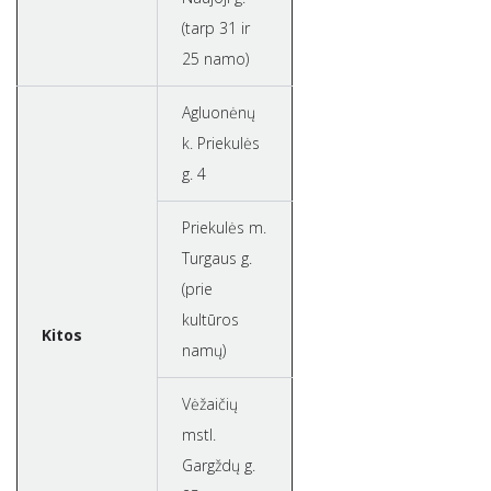
(tarp 31 ir
25 namo)
Agluonėnų
k. Priekulės
g. 4
Priekulės m.
Turgaus g.
(prie
kultūros
Kitos
namų)
Vėžaičių
mstl.
Gargždų g.