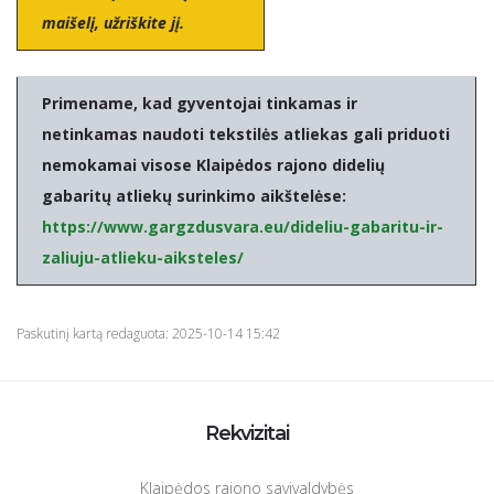
maišelį, užriškite jį.
Primename, kad gyventojai tinkamas ir
netinkamas naudoti tekstilės atliekas gali priduoti
nemokamai visose Klaipėdos rajono didelių
gabaritų atliekų surinkimo aikštelėse:
https://www.gargzdusvara.eu/dideliu-gabaritu-ir-
zaliuju-atlieku-aiksteles/
Paskutinį kartą redaguota: 2025-10-14 15:42
Rekvizitai
Klaipėdos rajono savivaldybės