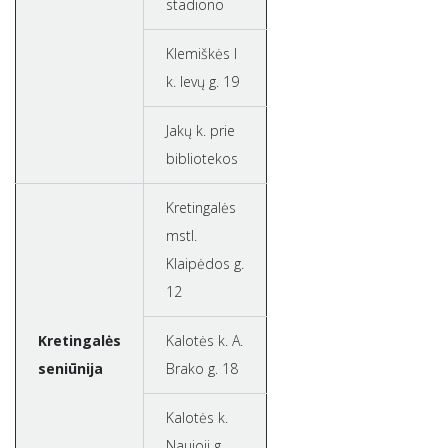
stadiono
Klemiškės I
k. Ievų g. 19
Jakų k. prie
bibliotekos
Kretingalės
mstl.
Klaipėdos g.
12
Kretingalės
Kalotės k. A.
seniūnija
Brako g. 18
Kalotės k.
Naujoji g.