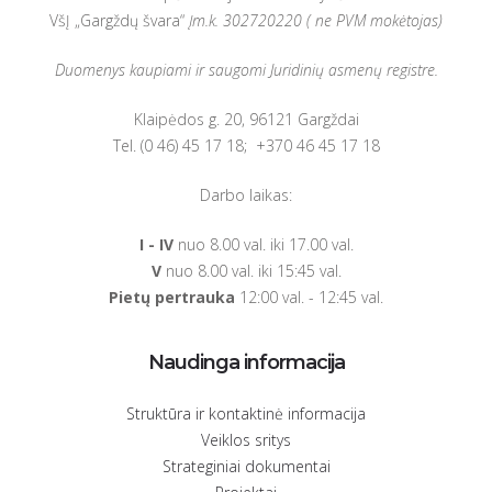
VšĮ „Gargždų švara“
Įm.k.
302720220 ( ne PVM mokėtojas)
Duomenys kaupiami ir saugomi Juridinių asmenų registre.
Klaipėdos g. 20, 96121 Gargždai
Tel. (0 46) 45 17 18; +370 46 45 17 18
Darbo laikas:
I -
IV
nuo 8.00 val. iki 17.00 val.
V
nuo 8.00 val. iki 15:45 val.
Pietų pertrauka
12:00 val. - 12:45 val.
Naudinga informacija
Struktūra ir kontaktinė informacija
Veiklos sritys
Strateginiai dokumentai