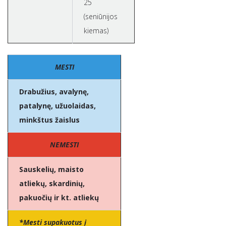
25
(seniūnijos
kiemas)
MESTI
Drabužius, avalynę,
patalynę, užuolaidas,
minkštus žaislus
NEMESTI
Sauskelių, maisto
atliekų, skardinių,
pakuočių ir kt. atliekų
*Mesti supakuotus į