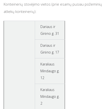
Konteinerių stovėjimo vietos (prie esamų pusiau požeminių
GARGŽDŲ didelių gabaritų atliekų surinkimo aikšte
atliekų konteinerių):
GLAUDĖNŲ didelių gabaritų atliekų surinkimo aikš
Dariaus ir
VĖŽAIČIŲ didelių gabaritų ir žaliųjų atliekų surinki
Girėno g. 31
KUODŽIŲ didelių gabaritų atliekų surinkimo aikšte
Dariaus ir
Girėno g. 17
SB DITUVA komunalinių atliekų ir pakuočių surinki
Karaliaus
SB AGLUONA komunalinių atliekų ir pakuočių suri
Mindaugo g.
12
Karaliaus
Mindaugo g.
2