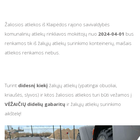
Pusiau požeminių konteinerių ir varpelių išvežimo grafikai
Pusiau požeminių konteinerių ir varpelių išvežimo g
Prekybininkams
Pakelių pjovimo grafikas
Žaliosios atliekos iš Klaipėdos rajono savivaldybės
Pakelių pjovimo grafikas
Dažnai užduodami klausimai (D.U.K)
komunalinių atliekų rinkliavos mokėtojų nuo
2024-04-01
bus
renkamos tik iš žaliųjų atliekų surinkimo konteinerių, maišais
Skolų išieškojimas
atliekos renkamos nebus.
Mišrios komunalinės atliekos
Maisto atliekos
Didelių gabaritų ir žaliųjų atliekų surinkimo aikštel
Turint
didesnį kiekį
žaliųjų atliekų (ypatingai obuoliai,
Ką galiu padaryti kad maisto atliekų būtų mažiau?
kriaušės, slyvos) ir kitos žaliosios atliekos turi būti vežamos į
GARGŽDŲ didelių gabaritų atliekų surinkimo aikšte
VĖŽAIČIŲ didelių gabaritų
ir žaliųjų atliekų surinkimo
Smulki elektroninė įranga
aikštelę!
GLAUDĖNŲ didelių gabaritų atliekų surinkimo aikš
Statistika
VĖŽAIČIŲ didelių gabaritų ir žaliųjų atliekų surinki
Įdomūs faktai apie atliekas