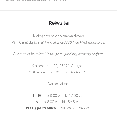
Rekvizitai
Klaipėdos rajono savivaldybės
VšĮ „Gargždų švara“
Įm.k.
302720220 ( ne PVM mokėtojas)
Duomenys kaupiami ir saugomi Juridinių asmenų registre.
Klaipėdos g. 20, 96121 Gargždai
Tel. (0 46) 45 17 18; +370 46 45 17 18
Darbo laikas:
I -
IV
nuo 8.00 val. iki 17.00 val.
V
nuo 8.00 val. iki 15:45 val.
Pietų pertrauka
12:00 val. - 12:45 val.