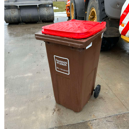
KUODŽIŲ didelių gabaritų atliekų surinkimo aikšte
Namudinio kompostavimo konteineriai
SB DITUVA komunalinių atliekų ir pakuočių surinki
Pavojingų atliekų tvarkymas
SB AGLUONA komunalinių atliekų ir pakuočių suri
Padangų pridavimas
Tekstilės atliekos