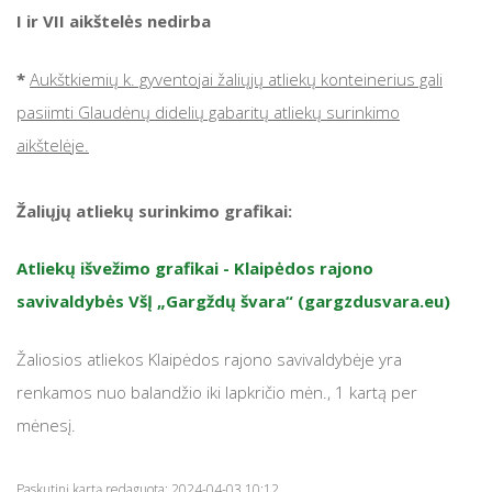
I ir VII aikštelės nedirba
*
Aukštkiemių k. gyventojai žaliųjų atliekų konteinerius gali
pasiimti Glaudėnų didelių gabaritų atliekų surinkimo
aikštelėje.
Žaliųjų atliekų surinkimo grafikai:
Atliekų išvežimo grafikai - Klaipėdos rajono
savivaldybės VšĮ „Gargždų švara“ (gargzdusvara.eu)
Žaliosios atliekos Klaipėdos rajono savivaldybėje yra
renkamos nuo balandžio iki lapkričio mėn., 1 kartą per
mėnesį.
Paskutinį kartą redaguota: 2024-04-03 10:12