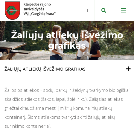
Žaliųjų atliekų išvežimo
Bendra informacija
grafikas
Deklaravimas ir lengvatos
Struktūra
Atliekų išvežimo grafikai
Kur sumokėti?
ŽALIŲJŲ ATLIEKŲ IŠVEŽIMO GRAFIKAS
Viešieji pirkimai
Komunalinių atliekų tvarkymo grafikai
Kaip sumokėti?
Atliekų išvežimo grafikai
Spauda apie mus
Žaliosios atliekos - sodų, parkų ir želdynų tvarkymo biologiškai
Komunalinių atliekų tvarkymo grafikai
Antrinių žaliavų išvežimo grafikai
Rinkliavos tarifai
skaidžios atliekos (šakos, lapai, žolė ir kt.). Žaliąsias atliekas
Teisinė informacija
Antrinių žaliavų išvežimo grafikai
griežtai draudžiama mesti į mišrių komunalinių atliekų
Žaliųjų atliekų išvežimo grafikas
Tapti rinkliavos mokėtoju
Karjera
konteinerį. Šioms atliekoms tvarkyti skirti žaliųjų atliekų
Žaliųjų atliekų išvežimo grafikas
surinkimo konteineriai.
Kolektyvinių konteinerių dezinfekavimo ir plovimo 
Prašymų formos
Kolektyvinių konteinerių dezinfekavimo ir plovimo grafikas
Projektai